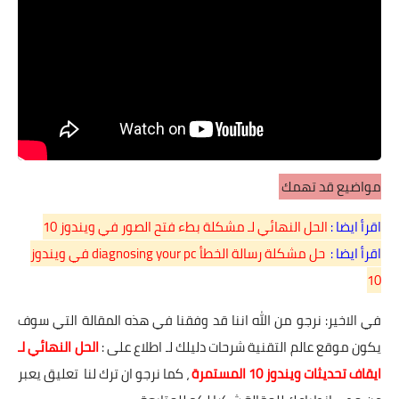
مواضيع قد تهمك
اقرأ ايضا :
الحل النهائي لـ مشكلة بطء فتح الصور في ويندوز 10
اقرأ ايضا :
حل مشكلة رسالة الخطأ diagnosing your pc في ويندوز
10
في الاخير: نرجو من الله اننا قد وفقنا في هذه المقالة التي سوف
يكون موقع عالم التقنية شرحات دليلك لـ اطلاع على :
الحل النهائي لـ
ايقاف تحديثات ويندوز 10 المستمرة
، كما نرجو ان ترك لنا تعليق يعبر