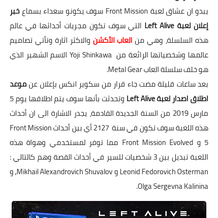
يبدو ان عشاق
لعبة Front Mission سوف يكونو سعداء بسماع
خبر
إعلان لعبة Left Alive
التي سوف تكون مجريات أحداثها في عالم
هذه السلسلة، وهي من
العاب الأكشن
والاكثر اثارة وتأتي تصاميم
عالمها وشخصياتها الرائعة من Yoji Shinkawa الاسم الشهير الذي
هو خلف سلسلة العاب Metal Gear.
بعد ساعات قليلة مضت جاء قرار من سكوير انكس بإعلان عن
موعد
اطلاق اصدار لعبة Left Alive
وتحدثت بأنها سوف يتم اطلاقها يوم 5
مارس 2019 من السنة الجديدة القادمة، يجدر الاشارة الى ان أحداث
هذه اللعبة سوف تكون في سنة 2127 أي بين أحداث Front Mission
5 و Front Mission Evolved مما توفر لمستخدمي وهواة هذه
اللعبة تبديل بين 3 شخصيات للسير في أحداث القصة وهم كالتالي :
Leonid Fedorovich Osterman و Mikhail Alexandrovich Shuvalov, و
Olga Sergevna Kalinina.