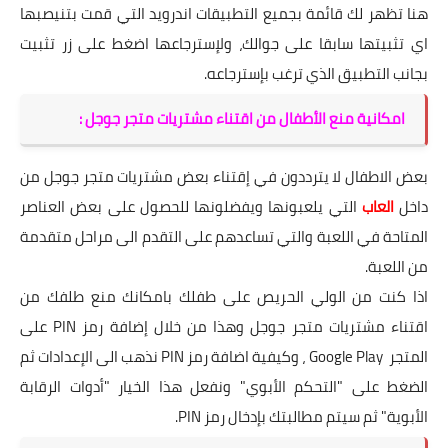
هنا تظهر لك قائمة بجميع التطبيقات اندرويد التي قمت بتنيصبها
اي تثبيتها سابقا على جوالك، ولإسترجاعها اضغط على زر تثبيت
بجانب التطبيق الذي ترغب بإسترجاعه.
امكانية منع الأطفال من اقتناء مشتريات متجر جوجل :
بعض الاطفال لا يترددون في إقتناء بعض مشتريات متجر جوجل من
داخل
العاب
التي يلعبونها ويفضلونها للحصول على بعض العناصر
المتاحة في اللعبة والتي تساعدهم على التقدم الى مراحل متقدمة
من اللعبة.
اذا كنت من الولي الحريص على طفلك بامكانك منع طلفك من
اقتناء مشتريات متجر جوجل وهذا من خلال إضافة رمز PIN على
المتجر Google Play ، وكيفية اضافة رمز PIN نذهب الى الإعدادات ثم
الضغط على "التحكم الأبوي" ونفعل هذا الخيار "أدوات الرقابة
الأبوية" ثم سيتم مطالبتك بإدخال رمز PIN.