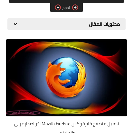
البلوجر
الحجم
اخبار
محتويات المقال
مواقع
تطبيقات الاطفال
تحميل متصفح فايرفوكس Mozilla FireFox اخر اصدار عربى
وانجليزى