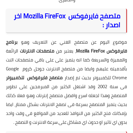
متصفح فايرفوكس Mozilla FireFox اخر
اصدار :
موضوع اليوم عن متصفح الغني عن التعريف وهو
برنامج
فايرفوكس Mozilla FireFox
، يعتبر من
متصفحات الانترنات
الرائعة
والمميزة والسريعة كما انه يتميز على على باقي متصفحات النت
بأقدميته عليهم وايضا من متصفح الانترنت جوجل كروم Google
Chrome للكمبيوتر بحيث تم إصدار
متصفح فايرفوكس للكمبيوتر
فى سنة 2002 وقد اشتغل الكثير من المبرمجين على تطوير
المتصفح وهذا لجعله اسرع وافضل متصفح إنترنات وهو فعلا كذلك
بحيث يتميز المتصفح بسرعة فى تصفح الانترنات بشكل ممتاز، ايضا
بإمكانك فتح الكثير من النوافذ للعديد من المواقع فى وقت واحد
بدون اي تاثير او حدوث اي مشاكل على سرعة الانترنت و التصفح .