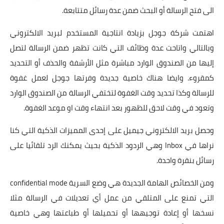
الى فتح الرسالة أو البحث ضمن عدة رسائل متتابعة.
اهتمت شركة جوجل بزيادة انتاجية المستخدم لبريد الالكتروني
وبالتالي واتاحت عدة وظائف التي كانت تظهر ضمن الرسالة لتصل
إليها من الصندوق الوارد مباشرة مثل الأرشفة والحذف أو التحديد
كمقروء. وايضا هناك خاصية جديدة وفرتها جوجل لعمل غفوة
للرسالة وكذا تحديد وقت الغفوة لتختفي الرسالة من الصندوق الوارد
وتعود في وقت لاحق للظهور بعد انتهاء وقت او موعد الغفوة.
وحصل بريد الالكتروني جيميل على إحدى المميزات الذكية التي كنا
نراها في Inbox وهي الردود الذكية بحيث يمكنك الرد تلقائيا على
رسائل بنقرة واحدة.
ومن الخصائص الهامة الجديدة هي وضع السرية confidential mode
التي تمنع على المتلقي من عمل أي تعديلات في الرسالة مثلا
نسخها أو إعادة توجيهها أو تحميلها أو طباعتها وهي خاصية