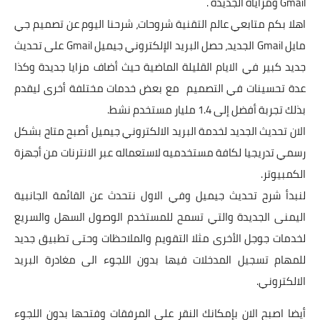
Gmail ومزاياه الجديدة .
اهلا بكم متابعي عالم التقنية شروحات، شرحنا اليوم عن تصميم جي
مايل Gmail الجديد، حصل البريد الإلكتروني جيميل Gmail على تحديث
جديد كبير في الايام القليلة الماضية حيث أضاف مزايا جديدة وكذا
عدة تحسينات في التصميم مع بعض خدمات مختلفة أخرى ليقدم
بذلك تجربة أفضل إلى 1.4 مليار مستخدم نشط.
الان تحديث الجديد لخدمة البريد الالكتروني جيميل أصبح متاح بشكل
رسمي تدريجيا لكافة مستخدميه لاستعماله عبر الانترنات من أجهزة
الكمبيوتر.
لنبدأ شرح تحديث جيميل وفي الاول نتحدث عن القائمة الجانبية
اليمنى الجديدة والتي تسمح للمستخدم الوصول السهل والسريع
لخدمات جوجل الأخرى مثلا التقويم والملاحظات وحتى تطبيق جديد
للمهام تسجيل المدخلات فيها بدون اللجوء الى مغادرة البريد
الالكتروني.
أيضا اصبح الان بإمكانك النقر على المرفقات وفتحها بدون اللجوء