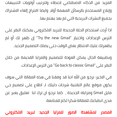
المزيد من الذكاء الاصطناعي لاعطاء ولترتيب أولويات التنبيهات
وإبلاغ المستخدم بالرسائل المهمة أولا، وايضا اقتراح إلغاء الاشتراك
بجميع النشرات البريدية التي لم يعد يهتم بها.
اذا أردت استخدام الحلة الجديدة للبريد الالكتروني يمكنك النقر على
الترس الإعدادات واختيار “Try the new Gmail” إن ظهر لك أو لم
يظهرلك عليك الانتظار بعض الوقت حتى يصلك التصميم الجديد.
وبطبيعة الحال يمكن العودة للتصميم والمزايا القديمة من خلال
النقر على “Go back to classic Gmail” من الترس الإعدادات.
في الاخير: نرجو من الله اننا قد وفقنا في هذه المقالة التي سوف
يكون موقع عالم التقنية شرحات دليلك لـ اطلاع على تصميم جي
مايل Gmail ومزاياه الجديدة ، كما نرجو ان ترك لنا تعليق يعبر عن
مدى انطباعك للمقالة شكرا لكم للمتابعة.
المصدر لمشاهدة الصور للمزايا الجديد لبريد الالكتروني