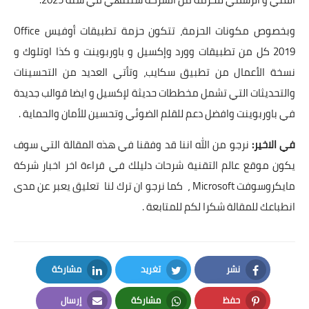
وبخصوص مكونات الحزمة، تتكون حزمة تطبيقات أوفيس Office
2019 كل من تطبيقات وورد وإكسيل و باوربوينت و كذا اوتلوك و
نسخة الأعمال من تطبيق سكايب، وتأتي العديد من التحسينات
والتحديثات التي تشمل مخططات حديثة لإكسيل و ايضا قوالب جديدة
في باوربوينت وافضل دعم للقلم الضوئي وتحسين للأمان والحماية .
في الاخير:
نرجو من الله اننا قد وفقنا في هذه المقالة التي سوف
يكون موقع عالم التقنية شرحات دليلك في قراءة اخر اخبار شركة
مايكروسوفت Microsoft ، كما نرجو ان ترك لنا تعليق يعبر عن مدى
انطباعك للمقالة شكرا لكم للمتابعة .
نشر
تغريد
مشاركة
LinkedIn
Twitter
Facebook
حفظ
مشاركة
إرسال