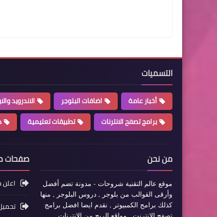
التسميات
أخبار عامة
اضافات البلوجر
الاندرويد والا
برامج تصفح الانترنات
تطبيقات تعليمية
د
من نحن
صفحات 
اعلن م
موقع عالم التقنية شروحات - مدونة تضم أفضل
وأرقى القوالب من بلوجر , دروس البلوجر , منها
كذلك برامج الكمبيوتر , نقدم ايضا افضل برامج
تحميل 
تصفح الانترنت , مواقع الربح من الانترنات ,