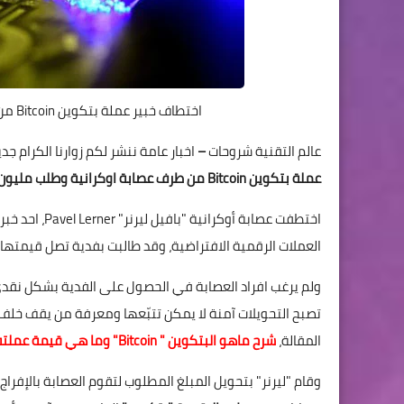
اختطاف خبير عملة بتكوين Bitcoin من طرف عصابة اوكرانية وطلب مليون دولار تدفع رقميا
عالم التقنية شروحات
–
اخبار عامة ننشر لكم زوارنا الكرام جديد
عملة بتكوين Bitcoin من طرف عصابة اوكرانية وطلب مليون دولار تدفع رقميا
اختطفت عصابة أوكرانية "بافيل ليرنر" Pavel Lerner، احد خبراء
العملات الرقمية الافتراضية، وقد طالبت بفدية تصل قيمتها 
ولم يرغب افراد العصابة في الحصول على الفدية بشكل نقدي، 
تصبح التحويلات آمنة لا يمكن تتبّعها ومعرفة من يقف خلف 
المقالة،
شرح ماهو البتكوين " Bitcoin" وما هي قيمة عملته ؟
وقام "ليرنر" بتحويل المبلغ المطلوب لتقوم العصابة بالإفرا