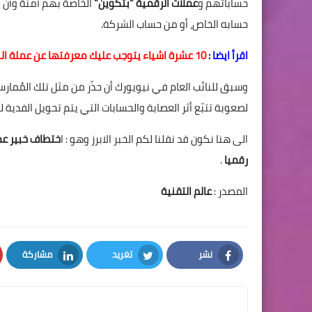
حساباتهم و
عملات الرقمية "بتكوين"
الخاصة بهم آمنة وأن "ل
حسابه الخاص، أو من حساب الشركة.
اقرأ ايضا :
10 عشرة اشياء يتوجب عليك معرفتها عن عملة البتكوين Bitcoin
وسبق للنائب العام في نيويورك أن حذّر من مثل تلك المُمارسا
لصعوبة تتبّع أثر العصابة والحسابات التي يتم تحويل الفدية له
الى هنا نكون قد نقلنا لكم الخبر الابرز وهو : ا
رقميا
.
المصدر :
عالم التقنية
نشر
تغريد
مشاركة
LinkedIn
Twitter
Facebook