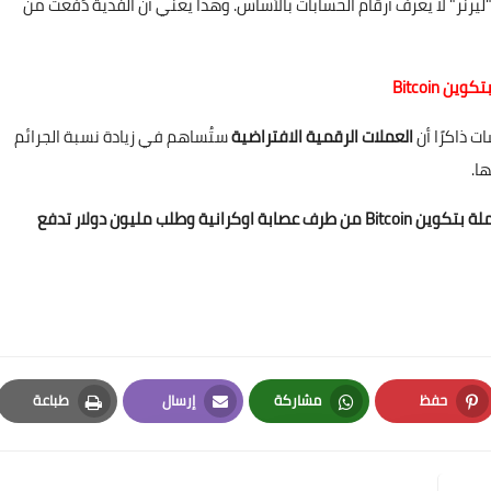
يرنر" لا يعرف أرقام الحسابات بالأساس. وهذا يعني أن الفدية دُفعت من
ت ذاكرًا أن
العملات الرقمية الافتراضية
ستُساهم في زيادة نسبة الجرائم
ا.
ختطاف خبير عملة بتكوين Bitcoin من طرف عصابة اوكرانية وطلب مليون دولار تدفع
حفظ
مشاركة
إرسال
طباعة
Print
Email
Whatsapp
Pinterest