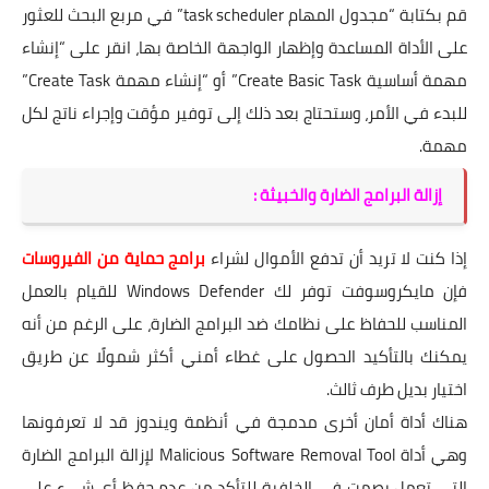
قم بكتابة “مجدول المهام task scheduler” في مربع البحث للعثور
على الأداة المساعدة وإظهار الواجهة الخاصة بها، انقر على “إنشاء
مهمة أساسية Create Basic Task” أو “إنشاء مهمة Create Task”
للبدء في الأمر، وستحتاج بعد ذلك إلى توفير مؤقت وإجراء ناتج لكل
مهمة.
إزالة البرامج الضارة والخبيثة :
إذا كنت لا تريد أن تدفع الأموال لشراء
برامج حماية من الفيروسات
فإن مايكروسوفت توفر لك Windows Defender للقيام بالعمل
المناسب للحفاظ على نظامك ضد البرامج الضارة، على الرغم من أنه
يمكنك بالتأكيد الحصول على غطاء أمني أكثر شمولًا عن طريق
اختيار بديل طرف ثالث.
هناك أداة أمان أخرى مدمجة في أنظمة ويندوز قد لا تعرفونها
وهي أداة Malicious Software Removal Tool لإزالة البرامج الضارة
التي تعمل بصمت في الخلفية للتأكد من عدم حفظ أي شيء على