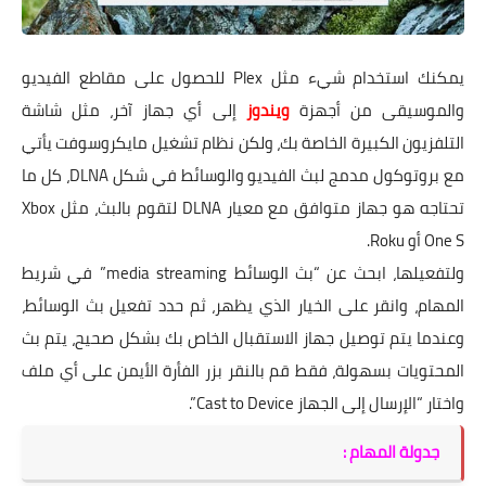
يمكنك استخدام شيء مثل Plex للحصول على مقاطع الفيديو
والموسيقى من أجهزة
ويندوز
إلى أي جهاز آخر، مثل شاشة
التلفزيون الكبيرة الخاصة بك، ولكن نظام تشغيل مايكروسوفت يأتي
مع بروتوكول مدمج لبث الفيديو والوسائط في شكل DLNA، كل ما
تحتاجه هو جهاز متوافق مع معيار DLNA لتقوم بالبث، مثل Xbox
One S أو Roku.
ولتفعيلها، ابحث عن “بث الوسائط media streaming” في شريط
المهام، وانقر على الخيار الذي يظهر، ثم حدد تفعيل بث الوسائط،
وعندما يتم توصيل جهاز الاستقبال الخاص بك بشكل صحيح، يتم بث
المحتويات بسهولة، فقط قم بالنقر بزر الفأرة الأيمن على أي ملف
واختار “الإرسال إلى الجهاز Cast to Device”.
جدولة المهام :