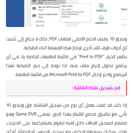
ويندوز 10 يضيف الدعم الأصلي لملفات PDF، لذلك لا تحتاج إلى تثبيت
أي أدوات طرف ثالث أخرى لإنجاز هذه المهمة اثناء الطباعة.
يظهر الخيار “Print to PDF” في قائمة الطابعات الخاصة بك في أي
برنامج تحاول إخراج ملف منه، لذا توجه إلى خيار الطباعة لهذا
البرنامج واختر إدخال Microsoft Print to PDF من قائمة الطابعة.
قم بتسجيل نشاط الشاشة :
إذا كنت قد قمت بعمل أي نوع من تسجيل الشاشة، فإن ويندوز 10
يأتي مع تطبيق مدمج للقيام بهذا الدور، يسمى Game DVR وهو
مصمم لتسجيل لقطات داخل لعبة لتقوم بمشاركتها على الانترنت،
ولكن يمكنك بسهولة التكيف مع تسجيل الدروس أو النصائح أو أي