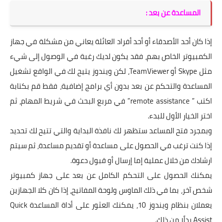
المساعدة عن بعد :
إذا كان أحد الأصدقاء أو أحد أفراد العائلة يعاني من مشكلة في جهاز
الكمبيوتر الخاص بهم، فقد يكون لديك رغبة في الوصول إلى شيء
مثل Skype أو TeamViewer، لكن ويندوز يتيح لك في الواقع تشغيل
المساعدة والتحكم عن بعد بدون أي برامج إضافية، فقط قم بكتابة
اكتب ” remote assistance” في مربع البحث في شريط المهام، ثم
اختر الخيار الأول للبدء.
وبمجرد فتح المساعد ستظهر لك نافذة البداية والتي تتيح لك تحديد
إذا كنت ترغب في الحصول على مساعدة أو تقديم مساعدة، ثم سيتم
ارشادك من خلال عملية إما إرسال أو قبول دعوة.
يمكنك الحصول على التحكم الكامل عن بعد على جهاز كمبيوتر
شخص آخر، بما في ذلك الماوس ولوحة المفاتيح، إذا كان كلا الجهازين
يعملان بنظام ويندوز 10، يمكنك العثور على أداة المساعدة Quick
Assist بدلًا من ذلك.