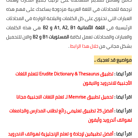
ترجمة للمحادثات في اللغة العربية مزدوجة يساعدك على فهم هذه
العبارات التي تحتوي على كل الكلمات والبلاغة الواردة في المحادثات
الرئيسية في
اللغة الألمانية A1، A2، B1 و B2
هي هذه الكلمات
والعبارات والمحادثات تعمل لكافة
المستويات B1 و B2
والان للتحميل
بشكل مجاني من
خلال هذا الرابط
.
مواصيع قد تعجبك ..
اقرأ ايضا :
تطبيق Erudite Dictionary & Thesaurus لتعلم اللغات
الأجنبية للاندرويد والايفون
اقرأ ايضا :
تحميل تطبيق Memrise لـ تعلم اللغات الاجنبية مجانا
اقرأ ايضا :
أفضل 25 تطبيق تعليمي رائع لطلاب المدارس والجامعات
لهواتف أندرويد وأيفون
اقرأ ايضا :
أفضل تطبيقين لإجادة و تعلم الإنجليزية لهواتف الاندرويد