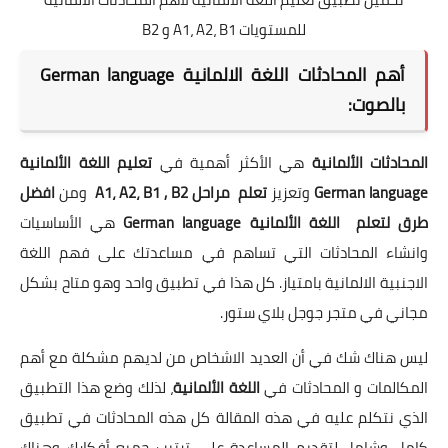
للمستويات A1، A2، B1 و B2
أهم المحادثات اللغة الالمانية German language
بالصوت:
المحادثات الألمانية
هي الأكثر أهمية في
تعليم اللغة الألمانية
German language
وتعزيز
تعلم مراحل A1، A2، B1 , B2
ومن
افضل
طرق لتعلم اللغة الألمانية German language
هي الأساسيات
وانشاء المحادثات التي تساهم في مساعدتك على فهم اللغة
الاجنبية الالمانية بامتياز. كل هذا في تطبيق واحد وهو متاح بشكل
مجاني في متجر جوجل بلاي ستور.
ليس هناك شك في أن العديد الاشخاص من لديهم مشكلة مع أهم
المكالمات و المحادثات في
اللغة الألمانية
، لذلك وضع هذا التطبيق
الذي نتكلم عليه في هذه المقالة كل هذه المحادثات في تطبيق
كامل وشامل لتقديم المساعدة على ترتيب جميع أفكارك وهناك