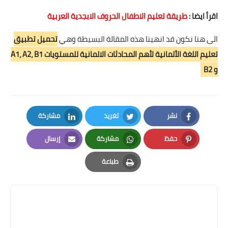
اقرأ ايضا :
طريقة تعليم الاطفال الحروف الابجدية العربية
الى هنا نكون قد انهينا هذه المقالة البسيطة وهي
تحميل تطبيق
تعليم اللغة الألمانية لأهم المحادثات الالمانية للمستويات A1، A2، B1
و B2
نشر
تغريد
مشاركة
LinkedIn
Twitter
Facebook
حفظ
مشاركة
إرسال
Email
Whatsapp
Pinterest
طباعة
Print