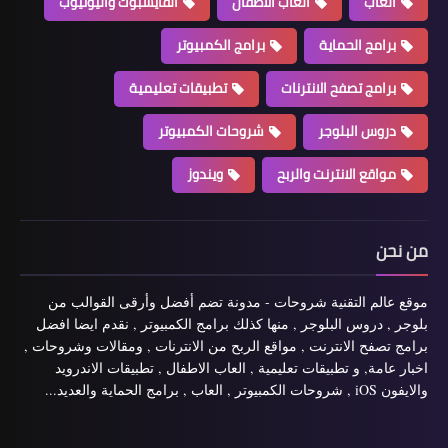
العاب
ألعاب الاطفال
الفايسبوك واليوتيوب
برامج الحماية
برامج الكمبيوتر
برامج تصفح الانترنات
تطبيقات تعليمية
دروس البلوجر
شروحات الكمبيوتر
مواقع الانترنت والربح
ويندوز
من نحن
موقع عالم التقنية شروحات - مدونة تضم أفضل وأرقى القوالب من
بلوجر , دروس البلوجر , منها كذلك برامج الكمبيوتر , نقدم ايضا افضل
برامج تصفح الانترنت , مواقع الربح من الانترنات , ومقالات وشروحات ,
اخبار عامة, و تطبيقات تعليمية , العاب الاطفال , تطبيقات الاندرويد
والايفون iOS , شروحات الكمبيوتر , العاب , برامج الحماية والعديد...