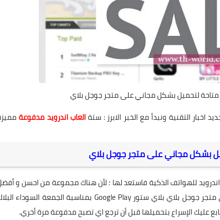
 متاحة لتحميل بشكل مجاني على متجر جوجل بلاي
يد اخبار التقنية ونبدأ مع الخبر الابرز : ستة
العاب اندرويد مدفوعة
مميزة
يل بشكل مجاني على متجر جوجل بلاي
اندرويد للهواتف الذكية فاستعد لها ؛ لأن هناك مجموعة من احسن و أفضل
الألعاب المميزة والرائعة ستكون متاحة بشكل مجاني علي متجر جوجل بلاي بلاي ستور Google Play بمناسبة الجمعة السوداء الب