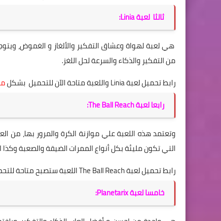
ثالثا لعبة Linia:
هي لعبة لهواة وعشاق التفكير والألغاز و الغموض، ويتوجب 
من التفكير والذكاء والسرعة لحل اللغز.
رابط تحميل لعبة Linia واللعبة متاحة الآن للتحميل بشكل
مج
رابعا لعبة The Ball Reach:
وتعتمد هذه اللعبة علي موازنة الكرة والمرور بها، من ال
التي تكون مليئة بكل أنواع الممرات الضيقة والصعبة وكذا ال
رابط تحميل لعبة The Ball Reach اللعبة ستصبح متاحة للتحميل بشكل مجاني خلال أيام المقبلة فتابعها علي
خامسا لعبة Planetarix: