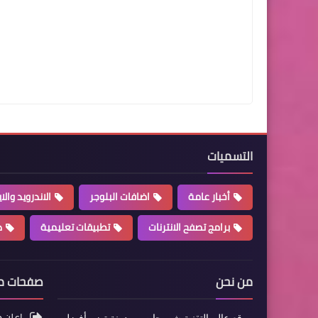
التسميات
أخبار عامة
اضافات البلوجر
الاندرويد والا
برامج تصفح الانترنات
تطبيقات تعليمية
د
من نحن
صفحات 
اعلن م
موقع عالم التقنية شروحات - مدونة تضم أفضل