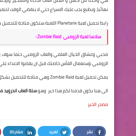
هي واحدة من احسن و أفضل العاب الذكاء والتفكير، وبإختص
نهائيا، وبطبع يجب عليك الاسراع حتي لا ينقضي الوقت لتنف
رابط تحميل لعبة Planetarix اللعبة ستكون متاحة للتحميل بشكل مجاني خلال أيام القادمة فتابعها علي
سادسا لعبة الزومبي Zombie Raid :
محبي وعشاق الخيال العلمي والعاب الزومبي حتما سوف يق
الزومبي بإستعمال الفأس خاصتك قبل ان يقضوا الاعداء علي
يمكن تحميل لعبة Zombie Raid وهي متاحة للتحميل بشكل مجاني الآن علي
الى هنا نكون قدمنا لكم هذا خبر وهو
ستة العاب اندرويد 
مصدر الخبر
نشر
تغريد
مشاركة