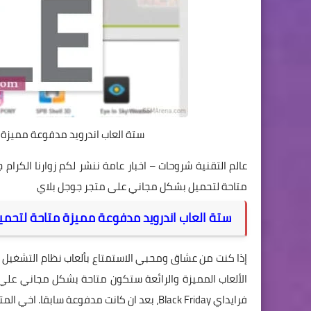
ستة العاب اندرويد مدفوعة مميزة
عالم التقنية شروحات – اخبار عامة ننشر لكم زوارنا الكرام جد
متاحة لتحميل بشكل مجاني على متجر جوجل بلاي
ستة العاب اندرويد مدفوعة مميزة متاحة لتحم
إذا كنت من عشاق ومحبي الاستمتاع بألعاب نظام التشغيل 
فرايداي Black Friday، بعد ان كانت مدفوعة سابقا. اخي المتابع عليك الإسراع بتحميلها قبل أن ترجع اي تصبح مدفوعة مرة أخري.