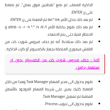
الذاكرة المصاب، ثم نضع “نقطتين فوق بعض”، ثم نضغط
على زر ENTER.
ثم بعد ذلك ندخل الأمر del *.lnk ثم الضغط على زر ENTER.
ثم بعد ذلك نقوم بكتابة الأمر attrib -s -r -h *.* /s /d /l و
الانتظار قليلا حتى يتم الانتهاء.
ثم بعد ذلك سنلاحظ أنه تم حذف فيروس شورت كت من
الفلاش ميموري المتصلة بجهاز بالكمبيوتر أو كارت الذاكرة .
ثانيا : حذف فيروس شورت كت من الكمبيوتر بدون ان
نستعمل برامج :
نقوم بدخول الى مدير المهام Task Manager وهذا من خلال
الضغط كليك يمين على شريط المهام الموجود بالأسفل
الشاشة ثم تشغيل Task Manager.
نقوم ندخول الى تبويب Process.