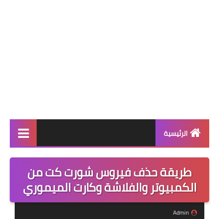
الرئيسية
قسم البرامج
طريقة حذف فيروس شورت كت من
العاب
الكمبيوتر والفلاشة وكارت الميموري
تطبيقات
Admin