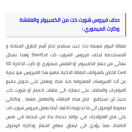
حذف فيروس شورت كت من الكمبيوتر والفلاشة
وكارت الميموري :
مقالة اليوم مهمة جدا، حيث سنقدم لكم أهم الطرق المتاحة و
المستخدمة لحذف فيروس الشورت كت ShortCut وهذا بشكل
نهائي من جهاز الكمبيوتر او الفلاش ميموري او كارت الذاكرة SD
Card الخاص بالهواتف النقالة الذكية. ماهو هذا الفيروس، هو عبارة
عن أحد الفيروسات المعروفة منذ مدة، ويعمل على تحويل جميع
الفولدرات والملفات على جهازك الى ملفات اختصار أو شورت كت،
بحيث لن تستطيع فتح هذه الملفات والتعامل معها ، وبالتالي
صعوبة الوصول الى ما تحتويه داخلها. أيضا يعمل فيروس شورت كت
على فتح الفلولدرات في نوافذ جديدة بدلا من فتحها في نفس
النافذة، مما يؤدي الى ارهاق معالج الجهاز وذاكرة الوصول