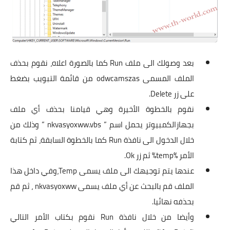
بعد وصولك الى ملف Run كما بالصورة اعلاه، نقوم بحذف
الملف المسمى odwcamszas من قائمة التبويب بضغط
على زر Delete.
نقوم بالخطوة الأخيرة وهي قيامنا بحذف أي ملف
بجهازالكمبيوتر يحمل اسم ” nkvasyoxww.vbs ” وذلك من
خلال الدخول الى نافذة Run كما بالخطوة السابقة، ثم كتابة
الأمر %temp% ثم زر Ok.
عندها يتم توجيهك الى ملف يسمى Temp،وفي داخل هذا
الملف قم بالبحث عن أي ملف يسمى nkvasyoxww ، ثم قم
بحذفه نهائيا.
وأيضا من خلال نافذة Run نقوم بكتاب الأمر التالي