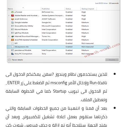
للذين يستخدمون نظام ويندوز 7سفن، يمكنكم الدخول الى
نافذة Run وإدخال الأمر msconfig ثم الضغط على زر ENTER ،
ثم الدخول الى تبويب Startup كما في الخطوة السابقة
وتعطيل الملف.
بعد أن قمنا و انتهينا من جميع الخطوات السابقة والتي
ذكرناها ستقوم بعمل اعادة تشغيل للكمبيوتر، وبعد أن
يفتح الجهاز ستلاحظ أنه تم ازالة و حذف فيروس شورت كت