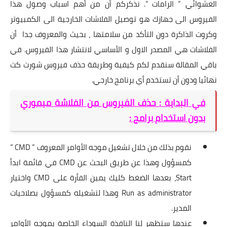
العشوائي ” الرامات “. نذكركم أن من أهم اسباب وصول هذا
الفيروس الى جهازك هو توصيل الفلاشات الخارجية الى الكمبيوتر
وكروت الذاكرة دون التأكد من سلامتها ، بحيث والمعروف جدا أن
الفلاشات هي المصدر الاول و الأساسي لانتشار هذا الفيروس. في
باقي المقالة سنقدم لكم كيفية وطريقة حذف فيروس شورت كت
نهائيا ودون أن تستخدم أي برنامج خارجي.
في البداية : حذف الفيروس من الفلاشة ميموري
بدون استخدام برامج :
نقوم بذلك من خلال تشغيل موجه الأوامر المعروف ” CMD ”
كمسؤول وهذا عن طريق البحث عن CMD في قائمة ابدأ
Start، بعدها الضغط كليك يمين الفأرة على CMD واختيار
Run as administrator وهذا لتشغيله كمسؤول بصلاحيات
المدير.
عندها ستظهر لنا النافذة السوداء الخاصة بموجه الأوامر