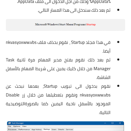
%AppData% وذلك من أجل الدخول الى ملف AppData.
ثم بعد ذلك سندخل الى هذا المسار التالي.
في هذا مجلد Startup ، نقوم بحذف ملف nkvasyoxww.vbs
أيضا.
ثم بعد ذلك نقوم بفتح مدير المهام مرة ثانية Task
Manager من خلال كليك يمين على شريط المهام بالأسفل
الشاشة.
نقوم بدخول الى تبويب Startup، بعدها نبحث عن
nkvasyoxww.vbs ونقوم بتعطيلها من خلال زر Disable
الموجود بالأسفل ناحية اليمين كما بالصورةالتوضيحية
التالية.