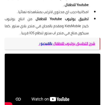
Youtube للاطفال
.
امكانية حجب اي محتوى لاترغب بمشاهدته نهائيا .
تطبيق يوتيوب Youtube للاطفال
من انتاج يوتيوب
كيدز KidsMobile ومقدم بالمجان في متجر بلاي ستور .كما
سيكون متاح في متجر اب ستور لنظام IOS قريبا .
شرح التطبيق
يوتيوب للاطفال
بالفيديو :