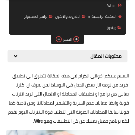
البلوجر
Admin
الصفحة الرئيسية
الاندرويد والايفون
برامج الكمبيوتر
اخبار
ويندوز
مواقع
الحجم
تطبيقات الاطفال
محتويات المقال
السلام عليكم اخواني الكرام في هذه المقالة نتطرق الى تطبيق
فريد من نوعه اثار بعض الجدل في الاوساط نحن نعرف ان اكثرنا
يعاني من برامج او تطبيقات المحادثة او الاتصال التي تريد انترنات
قوية وايضا معانات عدم السرية والتشفير لمحادثاتنا ومن ناحية كما
قولنا سابقا المحادثات الصوتة التي تتطلب قوة الانترنات اليوم نقدم
لكم برنامج جميل يغنيك عن كل التطبيقات وهو
Wire
.