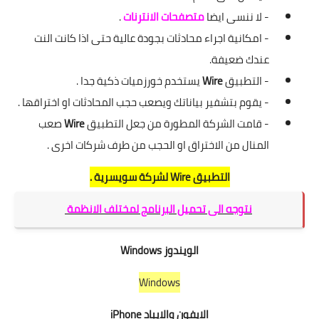
- لا ننسى ايضا
متصفحات الانترنات
.
- امكانية اجراء محادثات بجودة عالية حتى اذا كانت النت
عندك ضعيفة.
- التطبيق
Wire
يستخدم خورزميات ذكية جدا .
- يقوم بتشفير بياناتك ويصعب حجب المحادثات او اختراقها .
- قامت الشركة المطورة من جعل التطبيق
Wire
صعب
المنال من الاختراق او الحجب من طرف شركات اخرى .
التطبيق Wire لشركة سويسرية .
نتوجه الى تحميل البرنامج لمختلف الانظمة
الويندوز Windows
Windows
الايفون والايباد iPhone