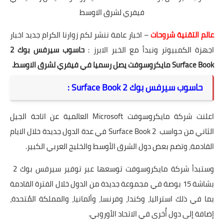
فيفري لشرق الاوسط
عالم التقنية شروحات
– اخبار عامة ننشر لكم زوارنا الكرام جديد اخبار
اجهزة الكمبيوتر ونبدأ مع الخبر الابرز :
حاسوب سيرفس بوك 2
Surface Book مايكروسوفت يصل رسميا في فيفري لشرق الاوسط.
حاسوب سيرفس بوك 2 Surface Book :
اعلنت شركة مايكروسوفت Microsoft العالمية عن اتاحة الجيل
الثاني من حواسب Surface Book 2 في عدة الدول جديدة خلال الايام
القادمة، وتضم بعض دول الشرق الأوسط والخليج العربي الكبير.
وستبدأ شركة مايكروسوفت توسعها عبر توفير سيرفس بوك 2
بشاشة 15 بوصة في مجموعة جديدة من الدول خلال الفترة القادمة
بما في ذلك استراليا، وكندا، وفرنسا، وألمانيا، والمملكة المُتحدة،
إضافة إلى دول أُخرى في الاتحاد الأوروبي.