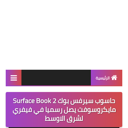
الرئيسية
قسم البرامج
حاسوب سيرفس بوك 2 Surface Book
العاب
مايكروسوفت يصل رسميا في فيفري
لشرق الاوسط
تطبيقات