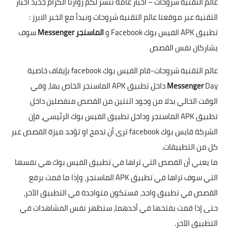
عالم التقنية شروحات – اخبار عامة ننشر لكم زوارنا الكرام جديد اخبار
التقنية عبر موقعنا عالم التقنية شروحات ونبدأ مع الخبر الابرز :
تطبيق APK الفيس بوك Facebook
و
الماسنجر
essenger
M
سوف
يشاركان نفس القصص
عالم التقنية شروحات-قام الفيس بوك facebook
بإيقاف خاصية
Messenger
Day داخل تطبيق APK الماسنجر الخاص بها، وفي
الوقت الحالي بدلا من وجود اثنتين من القصص منفصلين داخل
تطبيق APK الماسنجر وداخل تطبيق الفيس بوك الرئيسي، فإن
الشركة فايس بوك
facebook
ترى أن تدمج او توّحد ميزة القصص عبر
كل من التطبيقات.
ما يعني أن القصص التي تراها في تطبيق الفيس بوك هي نفسها
التي سوف تراها في تطبيق APK الماسنجر، وإذا ما قمت برفع
القصص في تطبيق واحد، فستكون متواجدة في التطبيق الآخر،
حتى إذا قمت بفتحها في أحدهما، ستظهر نفس المشاهدات في
التطبيق الآخر.