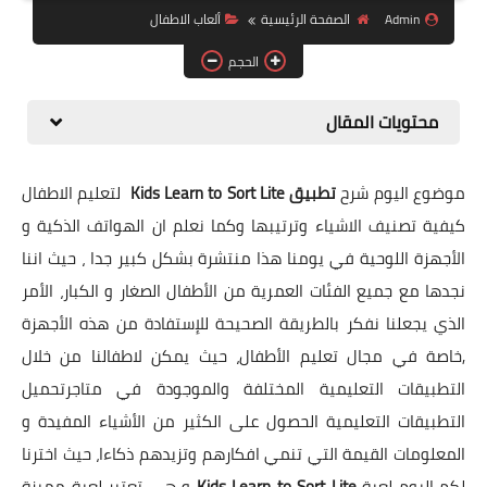
البلوجر
Admin
الصفحة الرئيسية
ألعاب الاطفال
اخبار
الحجم
مواقع
محتويات المقال
تطبيقات الاطفال
موضوع اليوم شرح
تطبيق Kids Learn to Sort Lite
لتعليم الاطفال
كيفية تصنيف الاشياء وترتيبها وكما نعلم ان الهواتف الذكية و
الأجهزة اللوحية في يومنا هذا منتشرة بشكل كبير جدا ، حيث اننا
نجدها مع جميع الفئات العمرية من الأطفال الصغار و الكبار، الأمر
الذي يجعلنا نفكر بالطريقة الصحيحة للإستفادة من هذه الأجهزة
,خاصة في مجال تعليم الأطفال، حيث يمكن لاطفالنا من خلال
التطبيقات التعليمية المختلفة والموجودة في متاجرتحميل
التطبيقات التعليمية الحصول على الكثير من الأشياء المفيدة و
المعلومات القيمة التي تنمي افكارهم وتزيدهم ذكاءا، حيث اخترنا
لكم اليوم لعبة
Kids Learn to Sort Lite
و هي تعتبر لعبة مميزة