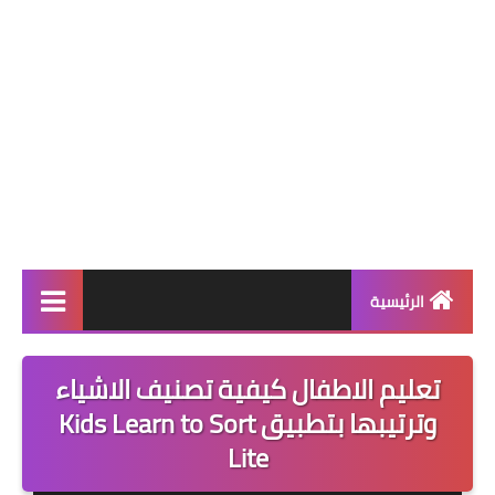
الرئيسية
قسم البرامج
تعليم الاطفال كيفية تصنيف الاشياء
العاب
وترتيبها بتطبيق Kids Learn to Sort
Lite
تطبيقات