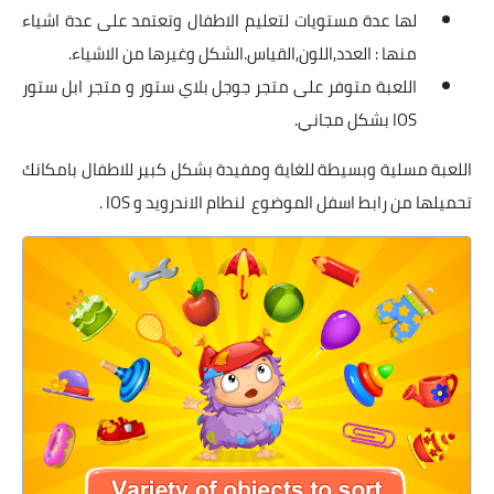
لها عدة مستويات لتعليم الاطفال وتعتمد على عدة اشياء
منها : العدد,اللون,القياس.الشكل وغيرها من الاشياء.
اللعبة متوفر على متجر جوجل بلاي ستور و متجر ابل ستور
IOS بشكل مجاني.
اللعبة مسلية وبسيطة للغاية ومفيدة بشكل كبير للاطفال بامكانك
تحميلها من رابط اسفل الموضوع لنطام الاندرويد و IOS .